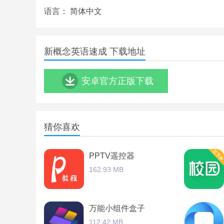
速找到相关问题的答案功能十分强大。
语言：
简体中文
新概念英语速成亮点
完成学校学习后孩子们可以在家里观看视频复习和
新概念英语速成 下载地址
修复了视频无法播放是问题优化了软件里面的图标
安卓官方正版下载
通过详细的学习内容你可以自由学习新的英语单词
通过这款软件用户可以快速纠正单词的发音让学生
以帮助他们更好地掌握英语。
猜你喜欢
提供课文有声中英字幕同步课文跟读纠音课文听抄
PPTV遥控器
162.93 MB
万能小组件盒子
112.42 MB