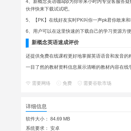
4、新概念英语咖app为你带来小时内专业客服答
伙伴快来下载试试吧。
5、【PK】在线好友实时PK叫你一声pk君你敢
6、用户可以在这里快速的下载自己的学习资源方
新概念英语速成评价
还提供免费在线课程更好地掌握英语语音和发音的
一目了然的教材资料信息展示清晰的教材内容在线
在app中成功记背单词以后学生就能进行复习
需要网络
免费
需要谷歌市场
新概念英语全册app是一款英语学习软件软件拥有
更好的学习英语。
详细信息
【娱乐成长】丰富的英语兴趣学习节目看电影读名
升。
软件大小：
84.69 MB
新概念英语全四册可以供大量用户搜索大量问题软
系统要求：
安卓