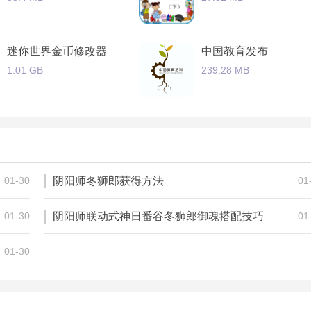
迷你世界金币修改器
中国教育发布
1.01 GB
239.28 MB
平安好帮手
蚂蚁优惠券
96.66 MB
21.61 MB
01-30
阴阳师冬狮郎获得方法
01
01-30
阴阳师联动式神日番谷冬狮郎御魂搭配技巧
01
01-30