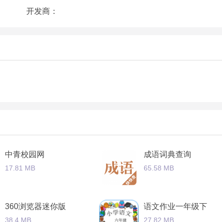
开发商：
预览课程内容；
提升美观性优化了程序的性能提升稳定性
概念这将为你带来良好而简单的学习操作;
学习更标准的英语发音。这对于不擅长发音的用户来说非常有用
训练单词同步强化训练四级英语单词攻略；
中青校园网
成语词典查询
17.81 MB
65.58 MB
360浏览器迷你版
语文作业一年级下
38.4 MB
27.82 MB