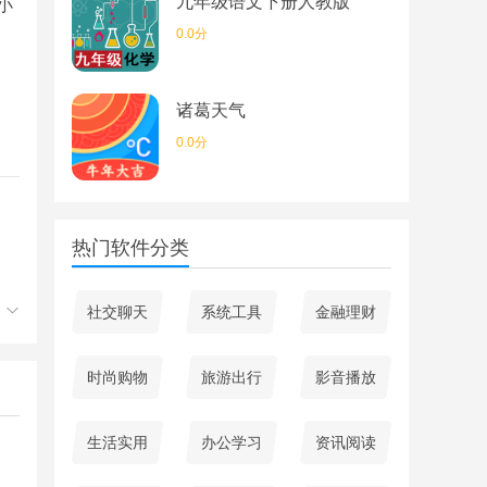
九年级语文下册人教版
小
0.0分
诸葛天气
0.0分
热门软件分类
社交聊天
系统工具
金融理财
户
时尚购物
旅游出行
影音播放
提
生活实用
办公学习
资讯阅读
快