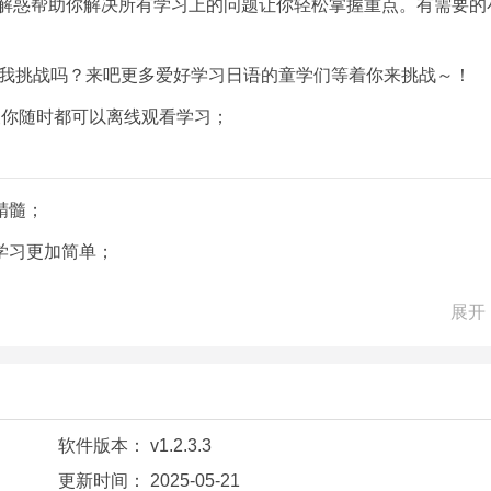
疑解惑帮助你解决所有学习上的问题让你轻松掌握重点。有需要的
来和我挑战吗？来吧更多爱好学习日语的童学们等着你来挑战～！
便你随时都可以离线观看学习；
精髓；
学习更加简单；
展开
中英译文英美音切换单句单篇精听等等诸多功能特色可以帮助用
着听寓言每日晨读单词PK…让你快速获得英语听说读写多方位的
软件版本：
v1.2.3.3
件中的在线课堂资源非常丰富完整软件中用户可以通过拍照可以
更新时间：
2025-05-21