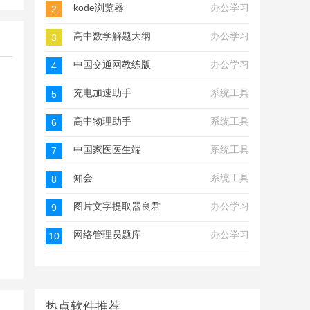
kode浏览器
办公学习
2
高中数学解题大纲
办公学习
3
中国交通网教练版
办公学习
4
充电加速助手
系统工具
5
高中物理助手
系统工具
6
中国家医医生端
系统工具
7
知会
系统工具
8
图片文字提取器良君版
办公学习
9
网络管理员题库
办公学习
10
热点软件推荐