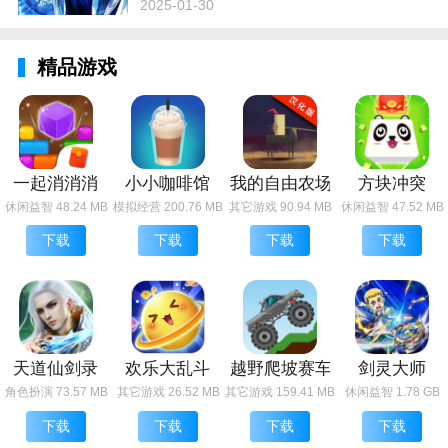
2025-01-30
精品游戏
一起消消消
小小咖啡馆
我的自由农场2
方块冲突
休闲益智 48.24 MB
模拟经营 200.76 MB
其它游戏 90.94 MB
休闲益智 47.52 MB
下载
下载
下载
下载
天道仙剑录
欢乐大乱斗
越野爬坡赛车
剑灵大师
角色扮演 73.57 MB
其它游戏 26.52 MB
其它游戏 159.41 MB
休闲益智 1.78 GB
下载
下载
下载
下载