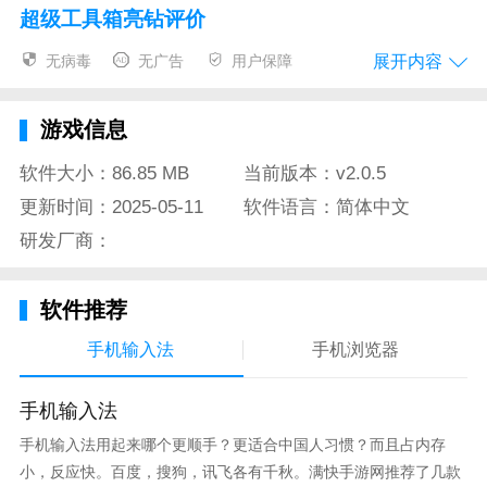
超级工具箱亮钻评价
超级工地是国内领先的建筑劳务管理解决方案供应商是
展开内容
无病毒
无广告
用户保障
专门针对建筑施工项目管理需要设计的基于移动互联网
技术的软硬件一体化劳务管理系统。
游戏信息
查看垃圾分类的信息并查询垃圾信息分类管理更方便提
软件大小：86.85 MB
当前版本：v2.0.5
高准确度
更新时间：2025-05-11
软件语言：简体中文
下载并按照要求完成安装允许软件使用全部的手机权限
研发厂商：
把生成的图片上传如果上传的时候QQ读取不到生成的
软件推荐
图片那就把生成的图片移动到你相册的那个文件夹里
面！
手机输入法
手机浏览器
在线打通工程项目的建设单位施工单位分包单位班组劳
手机输入法
务人员等角色帮助施工单位规范管理预防纠纷积累数据
降低成本塑造品牌。
手机输入法用起来哪个更顺手？更适合中国人习惯？而且占内存
小，反应快。百度，搜狗，讯飞各有千秋。满快手游网推荐了几款