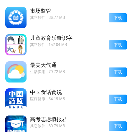
市场监管
超级工具箱亮钻介绍
下载
其它软件
|
36.77 MB
1、一键快速将垃圾分类管理知道垃圾分类的情况垃圾
分类更方便提高垃圾分类的完整性；
儿童教育乐奇识字
2、服务在线交易需求方和专业工程师即时通讯达成服
下载
其它软件
|
152.04 MB
务共识在线下单；
3、全面的文字编辑功能让文字的处理变得更专业提高
最美天气通
文字处理的质量文字处理更简单；
下载
生活实用
|
79.72 MB
4、机械行业有技术有经验有特长的工程师为您专业服
务；
中国食话食说
下载
医疗健康
|
64.19 MB
高考志愿填报君
下载
其它软件
|
80.79 MB