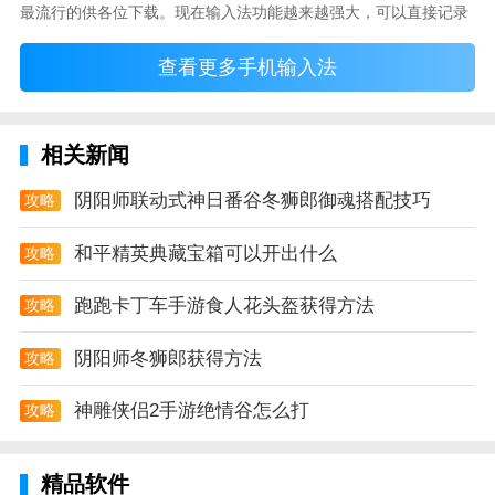
超级工具箱亮钻点评
最流行的供各位下载。现在输入法功能越来越强大，可以直接记录
QQ超级工具箱清爽的UI界面强大的手机装逼功能
你常使用的词语，并且还有各种新鲜好玩的表情，一款好的输入法
查看更多手机输入法
直接影响到你的打字速度哦。
备件管理关于设备所有备件可在移动端快速检索。出入
库流转更便捷。
相关新闻
超级工厂app手机版是一款多功能的办公软件。超级工
厂app应用于监控设备的运行状态生产的零件供应管理
阴阳师联动式神日番谷冬狮郎御魂搭配技巧
攻略
人员情况管理等提高生产效率和质量！
和平精英典藏宝箱可以开出什么
攻略
【文件管理】查看手机存储空间所有手机文件都可以查
看
跑跑卡丁车手游食人花头盔获得方法
攻略
【网速测试】点击【开始测试】测试你目前的下载速度
阴阳师冬狮郎获得方法
攻略
完成注册并登录完善用户的个人信息即可开始在线选择
神雕侠侣2手游绝情谷怎么打
攻略
使用工具
专业的垃圾分类能快速处理垃圾便于回收处理提高垃圾
精品软件
处理的质量回收利用更真实；