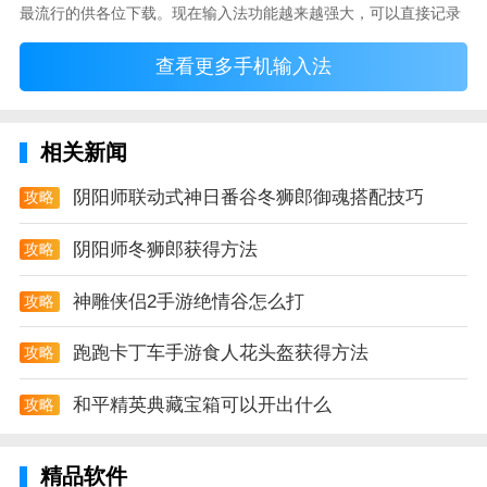
最流行的供各位下载。现在输入法功能越来越强大，可以直接记录
2、很快就会公布最新上架及时查看不要错过任何机
你常使用的词语，并且还有各种新鲜好玩的表情，一款好的输入法
查看更多手机输入法
直接影响到你的打字速度哦。
会。
3、全民乐动app是一款体育运动类软件全民乐动app为
用户提供海量体育资讯和全面的体育服务全民乐动让运
相关新闻
动更轻松。
阴阳师联动式神日番谷冬狮郎御魂搭配技巧
攻略
4、有人发了订单谁回我的订单?跟上干燥订单的趋势。
阴阳师冬狮郎获得方法
攻略
5、更为自由可靠的手机接单平台让大家能放心快速进
行收益；
神雕侠侣2手游绝情谷怎么打
攻略
全民乐动点评
跑跑卡丁车手游食人花头盔获得方法
攻略
【页面流畅】高清大图瞬间展示给您最流畅的体验
和平精英典藏宝箱可以开出什么
攻略
将这个时间的数值进行求和得出数值A每个时间按时分
秒毫秒的顺序组合如::则为
精品软件