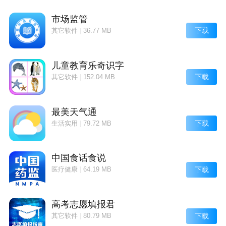
当一件商品的“等份”全部卖出后计算“幸运乐购码”拥
有“幸运乐购码”的人就可以得到该商品。
市场监管
下载
其它软件
|
36.77 MB
可以邀请好友一起来平台上兼职各类任务自由选择。
数值A+数值B除以该商品总需人次得到的余数+原始数
儿童教育乐奇识字
得到最终“幸运乐购码”
下载
其它软件
|
152.04 MB
只要您想的到我们就能做得到全民乐邦您身边的活雷
锋!
最美天气通
下载
生活实用
|
79.72 MB
全民乐动特色
同一件商品可以购买多次或一次购买多份。
中国食话食说
任务是会每天进行更新的不怕没有好的任务做能够更好
下载
医疗健康
|
64.19 MB
的帮助大量的用户在线上完成;
送：送人送花送礼物同城配送马上送!
高考志愿填报君
下载
其它软件
|
80.79 MB
(数值A+数值B)将得到的余数除以该商品所需总人数+原