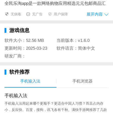
全民乐淘app是一款网络购物应用精选元元包邮商品汇
聚淘宝天猫商家内部优惠券让消费者尽享白菜价省钱购
展开内容
无病毒
无广告
用户保障
物体验。
中奖了第一时间填上地址更快速完成操作即可更快的收
游戏信息
到商品哦。
软件大小：52.56 MB
当前版本：v1.6.0
GPS在后台持续运行可以大大降低电池的寿命。
更新时间：2025-03-23
软件语言：简体中文
一款手机就能进行接单收益的软件用户可以通过平台看
研发厂商：
到非常多的任务；
软件推荐
当一件商品所有“等份”全部售出后计算出“幸运乐购
码”拥有“幸运乐购码”者即可获得此商品。
手机输入法
手机浏览器
全民乐动介绍
手机输入法
1、全民乐帮app是一款社区服务应用全民乐帮app为用
手机输入法用起来哪个更顺手？更适合中国人习惯？而且占内存
户打造一个社区互助平台用户可以在这里发起求助信息
小，反应快。百度，搜狗，讯飞各有千秋。满快手游网推荐了几款
寻求他人帮助体验舒适的社区服务。