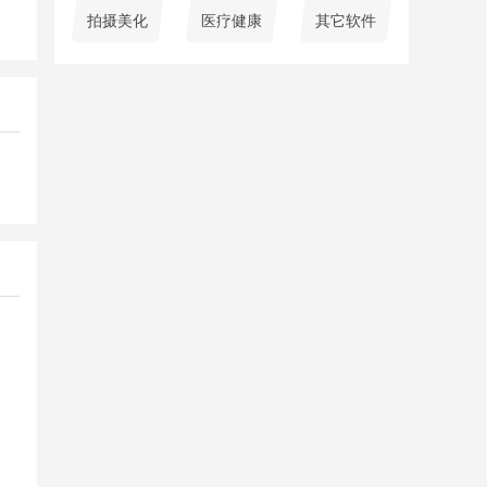
拍摄美化
医疗健康
其它软件
查
美
服
者