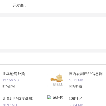
开发商：
各企业信息咨询的平台用户可以快捷地从这里了解企业。
九度信息科技有限公司推出的美容美发服务平台。在这里你可在线
台上传更新。
价等信息反馈给商家以提高服务质量。
购买的软件通过美容美发商城app你可以方便的购买到自己需要的
亚马逊海外购
陕西农副产品信息网
137.56 MB
46.71 MB
美容美发网你可以了解到更多行业资讯和相关信息同时享受更多
时尚购物
时尚购物
儿童用品特卖商城
108社区
会美妆造型美发造型美容美发资讯等立志做美容美发行业的倡导
70.97 MB
58.84 MB