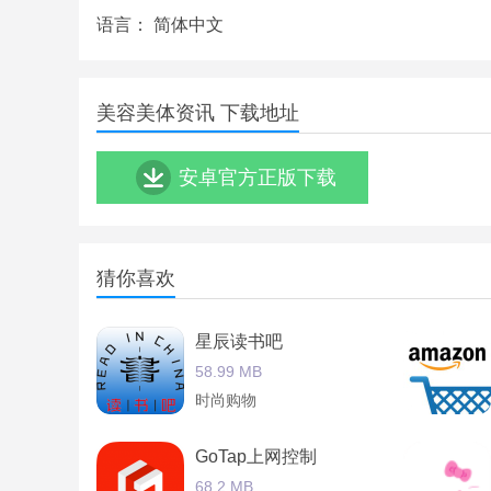
美容美体资讯亮点
语言：
简体中文
1、【首页】：美容美发平台app专门为用户提供
美容美体资讯 下载地址
2、美容美发门户app是一款丽人美容应用是昆明
看美容美发资讯便捷获取周边美容服务信息等。
安卓官方正版下载
3、【二维码分享】：二维码图片由运营商通过后
4、【留言反馈】：用户可以把意见和建议以及评
美容美体资讯优势
猜你喜欢
美容美发商城app是一款专注于美容美发产品在线
星辰读书吧
容美发产品。
58.99 MB
美容美发网是一款专注于美容美发行业的软件通过
时尚购物
务。
GoTap上网控制
美容美发门户为大众提供美容美发门店供求商机展
传播者实践者。现正火热招商中……
68.2 MB