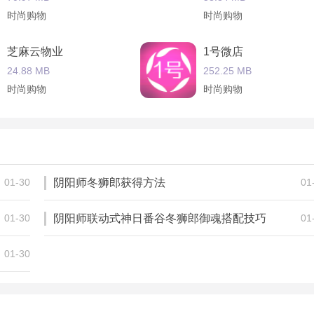
时尚购物
时尚购物
相关行业及产品于一体充分体现一站式服务的优越性切实让商家
芝麻云物业
1号微店
pp为用户提供大量美甲行业信息方便用户通过软件选购各种美容美
24.88 MB
252.25 MB
时尚购物
时尚购物
全民消费乐
OKe家
63.45 MB
90.2 MB
时尚购物
时尚购物
01-30
阴阳师冬狮郎获得方法
01
01-30
阴阳师联动式神日番谷冬狮郎御魂搭配技巧
01
01-30