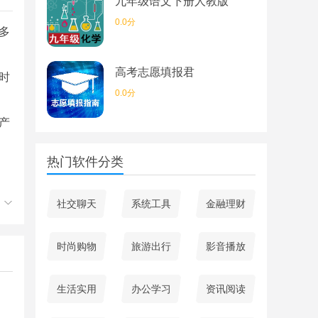
九年级语文下册人教版
0.0分
多
高考志愿填报君
时
0.0分
产
热门软件分类
受
社交聊天
系统工具
金融理财
时
时尚购物
旅游出行
影音播放
的
生活实用
办公学习
资讯阅读