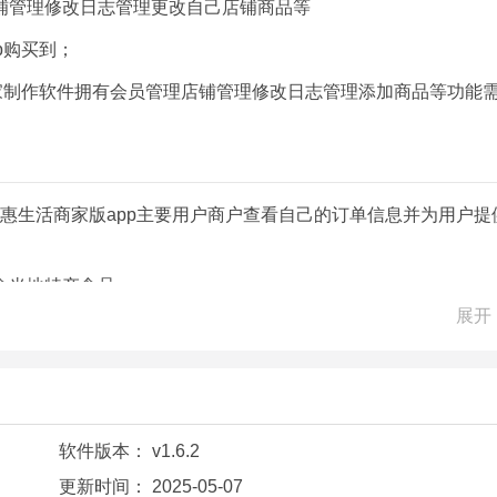
铺管理修改日志管理更改自己店铺商品等
p购买到；
家制作软件拥有会员管理店铺管理修改日志管理添加商品等功能
够惠生活商家版app主要用户商户查看自己的订单信息并为用户提
食当地特产食品。
展开
态信息；
需要的商品；
软件版本：
v1.6.2
查找商品；
更新时间：
2025-05-07
物流团队快的时候小时就能将送货到门。