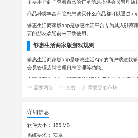
主要用户商户查看自己的订单信息提供会员管理店
商品种类丰富不管您想购买什么商品都可以通过ap
够惠生活商家版app是够惠生活平台专为其入驻商
要的朋友欢迎前来下载使用。
够惠生活商家版游戏规则
够惠生活商家版app是够惠生活App的商户端这款
会员管理店铺管理日志管理等功能。
主要经营食品有水果蔬菜粮油副食酒水饮料休闲零
需要网络
免费
需要谷歌市场
关注店铺遇见喜欢的店铺可以一键关注实时查看动
一键搜索输入商家名称食品名称等都可以快速找到
详细信息
够惠生活商家版是够惠生活App的商户端
软件大小：
155 MB
智能记录记录您的搜索信息和查看商品的信息便捷
系统要求：
安卓
“手机订购线上支付送货到家”的经营模式创建自己