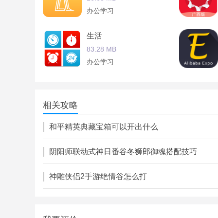
办公学习
生活
83.28 MB
办公学习
企服星球商户端
148.33 MB
相关攻略
办公学习
和平精英典藏宝箱可以开出什么
阴阳师联动式神日番谷冬狮郎御魂搭配技巧
神雕侠侣2手游绝情谷怎么打