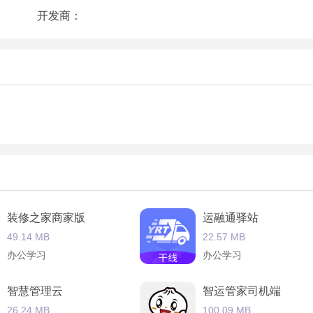
开发商：
的食品；
装修之家商家版
运融通驿站
49.14 MB
22.57 MB
办公学习
办公学习
智慧管理云
智运管家司机端
26.24 MB
100.09 MB