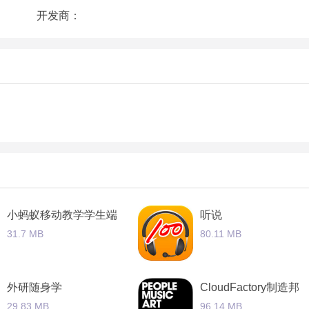
开发商：
小蚂蚁移动教学学生端
听说
31.7 MB
80.11 MB
外研随身学
CloudFactory制造邦
29.83 MB
96.14 MB