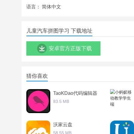
语言：
简体中文
儿童汽车拼图学习 下载地址
安卓官方正版下载
猜你喜欢
TaoKDao代码编辑器
83.5 MB
沃家云盘
58.55 MB