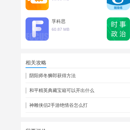
孚科思
60.87 MB
粉红猪小妹学画画
95.23 MB
相关攻略
阴阳师冬狮郎获得方法
和平精英典藏宝箱可以开出什么
神雕侠侣2手游绝情谷怎么打