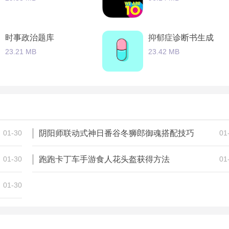
时事政治题库
抑郁症诊断书生成
23.21 MB
23.42 MB
宝宝认天气
新概念英语速成
30.61 MB
84.69 MB
01-30
阴阳师联动式神日番谷冬狮郎御魂搭配技巧
01
01-30
跑跑卡丁车手游食人花头盔获得方法
01
01-30