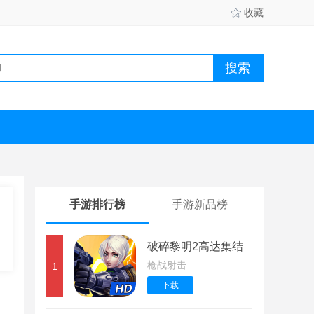
收藏
手游排行榜
手游新品榜
破碎黎明2高达集结
枪战射击
1
下载