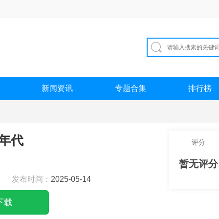
新闻资讯
专题合集
排行榜
年代
评分
暂无评分
发布时间：
2025-05-14
下载