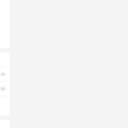
-30
-30