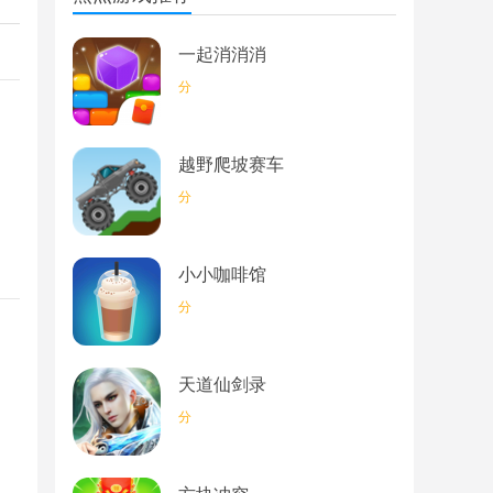
一起消消消
分
越野爬坡赛车
分
小小咖啡馆
分
天道仙剑录
分