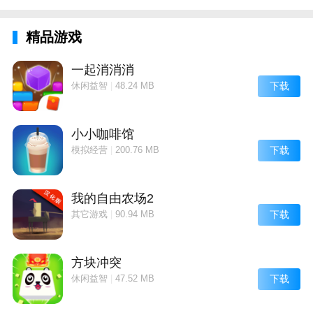
还有全新任务噢。
精品游戏
3、学习更多的撞击技巧这样就可以帮助你更加轻松的
的去战胜更多的对手哦。
一起消消消
下载
休闲益智
|
48.24 MB
4、驾驶车辆前往终点的时候玩家可以使用一些道具帮
助自己在比赛中减少时间消耗。
小小咖啡馆
赛车碰撞达人评价
下载
模拟经营
|
200.76 MB
在城市间探索探险与物理效果比拼轻松掌握大型车辆的
驾驶技术；
我的自由农场2
需要更灵活的反应和操作随着难度的升级速度都会提高
下载
其它游戏
|
90.94 MB
你必须更谨慎；
不一样的汽车样式都能够选择并且他们的性能都不一样
方块冲突
玩起来愈加尽兴刺激;
下载
休闲益智
|
47.52 MB
赛车碰撞比赛一款非常刺激的赛车竞速游戏在这里玩家