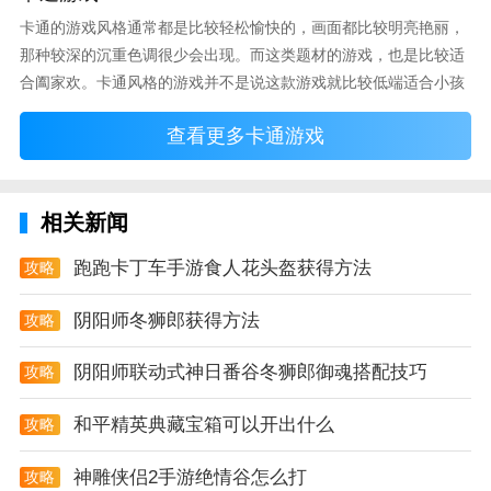
卡通的游戏风格通常都是比较轻松愉快的，画面都比较明亮艳丽，
超刺激的赛车玩法你可以不断的去撞击你的对手也可以
那种较深的沉重色调很少会出现。而这类题材的游戏，也是比较适
让你发泄怒火。
合阖家欢。卡通风格的游戏并不是说这款游戏就比较低端适合小孩
子玩，因为很多游戏厂商会故意把游戏中添加进入卡通元素，这也
每一次道具收集过程中都是需要经过才能将其拾起经过
查看更多卡通游戏
可以说是一种勾起大家兴趣的手段！身边有好友能够在一起游戏的
的过程中将会有不同的危机潜伏着。
小伙伴，不妨来这里挑选一两款适合的游戏与好友分享这份快乐。
驾驶技术越厉害对你的帮助越大车技的高低直接决定了
相关新闻
最终的比赛结果；
让自己努力的操控同时让所有的汽车安全抵达终点完美
跑跑卡丁车手游食人花头盔获得方法
攻略
通关解锁新的成就。
阴阳师冬狮郎获得方法
攻略
赛车碰撞达人优势
阴阳师联动式神日番谷冬狮郎御魂搭配技巧
攻略
1、赛车碰撞模拟器游戏是一款可以体验真正碰撞的游
戏玩家驾驶不同的车辆进行碰撞试验将所有对手都撞飞
和平精英典藏宝箱可以开出什么
攻略
出去游戏充满了欢乐性玩法也更加的丰富。
神雕侠侣2手游绝情谷怎么打
攻略
2、学习一些新的撞车技术是很重要的各种不同的车辆