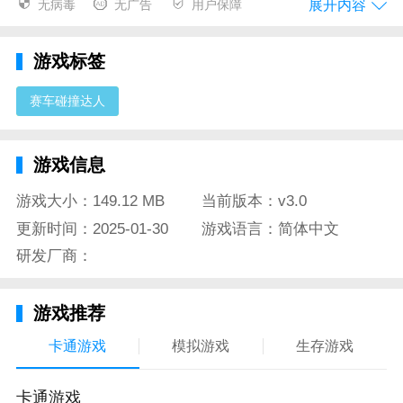
赛车碰撞达人点评
展开内容
无病毒
无广告
用户保障
海量汽车配件任你改装打造你的专属车辆提升性能。
游戏标签
虽然你是要避免撞击障碍物的但是仍然可以在此获得撞
击快感哦你可以用力的去撞击路边的任何车辆。
赛车碰撞达人
赛车碰撞俱乐部中的赛车质量很好并且玩家还可以继续
改造可以自由碰撞。
游戏信息
降低人的车辆全部撞毁才能获得最终胜利你的挑战也会
游戏大小：149.12 MB
当前版本：v3.0
变得更困难。
更新时间：2025-01-30
游戏语言：简体中文
研发厂商：
赛车碰撞达人一款火爆的赛车竞速游戏在这里玩家可以
尽情享受赛车带来的刺激游戏操作也非常简单易上手。
享受赛车带来的乐趣。
游戏推荐
赛车碰撞达人介绍
卡通游戏
模拟游戏
生存游戏
多练习技术关掉赛车辅助。可以去练习模式打一下单
卡通游戏
机。