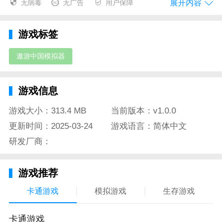
展开内容
无病毒
无广告
用户保障
遨游中国模拟器点评
游戏标签
体验穿越中国体验愉快的冒险更多的比赛模式带给大家
真实的模式。
遨游中国模拟器
相当写实的游戏的画风为你带来更多趣味挑战不断的进
行享受。
游戏信息
好像永远在路上开着车观察着沿途的风景就连卡车司机
游戏大小：313.4 MB
当前版本：v1.0.0
都有另一种舒适感。
更新时间：2025-03-24
游戏语言：简体中文
游戏的时候你要注意小地图特别是在做任务的时候不要
研发厂商：
走错路；
全国的风景都在这里进行选择可以带你走遍世界的每一
游戏推荐
个角落体验更多的地图。
卡通游戏
模拟游戏
生存游戏
在地图上开始新的挑战探索不同的世界丰富的驾驶技巧
让玩家体验全国景区。
卡通游戏