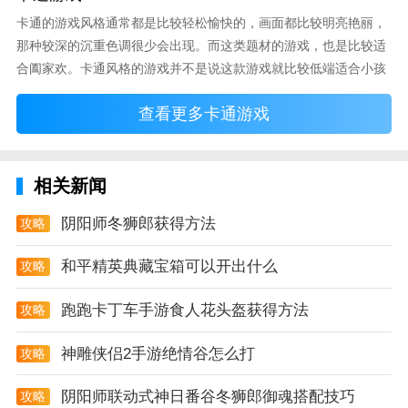
卡通的游戏风格通常都是比较轻松愉快的，画面都比较明亮艳丽，
大家把箭头移到那些点会有显示各城市的拼音。我选择
那种较深的沉重色调很少会出现。而这类题材的游戏，也是比较适
的是广州。
合阖家欢。卡通风格的游戏并不是说这款游戏就比较低端适合小孩
遨游中国模拟器说明
子玩，因为很多游戏厂商会故意把游戏中添加进入卡通元素，这也
查看更多卡通游戏
可以说是一种勾起大家兴趣的手段！身边有好友能够在一起游戏的
游戏的每一关都是团队精心设计的非常精彩。
小伙伴，不妨来这里挑选一两款适合的游戏与好友分享这份快乐。
把车开到公路上然后按M然后会在右上角显示一个地图
相关新闻
如果在按一次M地图变的更小。
如果您想要用方向盘来更好的模拟游戏请按照下面的方
阴阳师冬狮郎获得方法
攻略
法操作：
和平精英典藏宝箱可以开出什么
攻略
定期对自己的车辆进行维护保养避免在开的过程中出现
故障！
跑跑卡丁车手游食人花头盔获得方法
攻略
在细节这一方面我觉得做的还是可以的在漆面感的这一
神雕侠侣2手游绝情谷怎么打
攻略
方面做得很到位纹理也有刻画出来。
阴阳师联动式神日番谷冬狮郎御魂搭配技巧
攻略