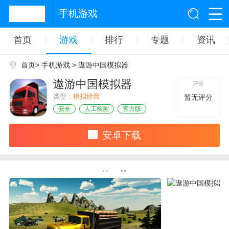
手机游戏
首页
游戏
排行
专题
资讯
首页
>
手机游戏
> 遨游中国模拟器
遨游中国模拟器
评分
类型：
模拟经营
暂无评分
安全
人工检测
官方版
安卓下载