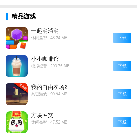
遨游中国模拟器优势
1、目前全世界找不出任何一款中国人出的中国卡车模
精品游戏
拟游戏都只是地图MOD而已切记!
一起消消消
2、作为重卡司机不断的根据提示向前行进还能欣赏沿
下载
休闲益智
|
48.24 MB
途的风景。
3、那些不同的地图类型和更加全面的精彩玩法让你能
小小咖啡馆
发现更多的精彩风光;
下载
模拟经营
|
200.76 MB
4、游戏体验还算可以吧做的不错的模拟驾驶类游戏。
5、基于现实交通与场景制作十分有趣好玩；
我的自由农场2
下载
其它游戏
|
90.94 MB
方块冲突
下载
休闲益智
|
47.52 MB