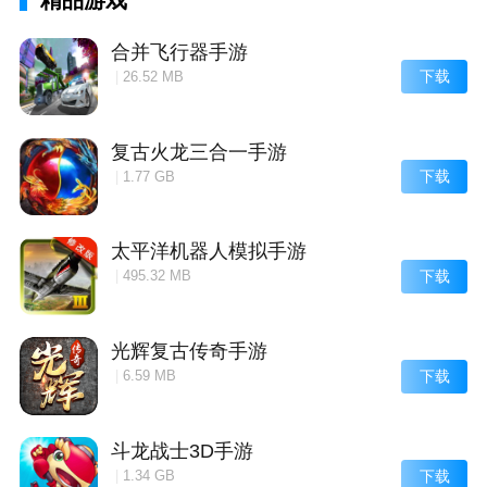
专属枪械改造多属性叠加创新四大类枪械单体攻击AOE
合并飞行器手游
群攻多选择
下载
|
26.52 MB
【小包体无需联网立即PK】小包体流畅不卡顿无需联
网即可开启PK!
复古火龙三合一手游
下载
|
1.77 GB
太平洋机器人模拟手游
下载
|
495.32 MB
光辉复古传奇手游
下载
|
6.59 MB
斗龙战士3D手游
下载
|
1.34 GB