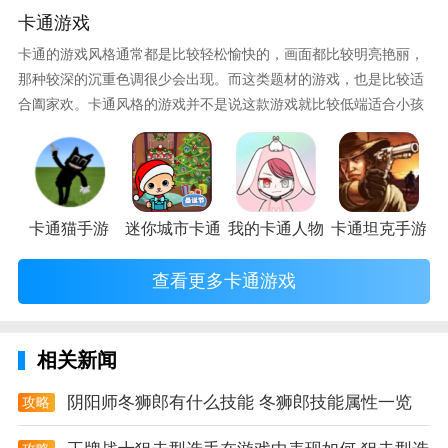
5、特别提供四大类枪械选择打造你最合心的专属武器;
卡通游戏
6、载具机甲生化危机守护战车剧情闯关BOSS战不重样
卡通的游戏风格通常都是比较轻松愉快的，画面都比较明亮艳丽，
玩法超刺激。
那种较深的沉重色调很少会出现。而这类题材的游戏，也是比较适
合阖家欢。卡通风格的游戏并不是说这款游戏就比较低端适合小孩
7、激爽丰富玩法变身机甲碾压丧尸；d自由移动射击第
子玩，因为很多游戏厂商会故意把游戏中添加进入卡通元素，这也
一人称极限杀戮；
可以说是一种勾起大家兴趣的手段！身边有好友能够在一起游戏的
小伙伴，不妨来这里挑选一两款适合的游戏与好友分享这份快乐。
火力前线说明
纯D视角自由移动枪战手游《火力前线》无需联网也能
卡通猫手游
迷你城市卡通医院手游
我的卡通人物手游
卡通坦克手游
PK!
查看更多卡通游戏
【纯D视角自由移动】纯D画面爆破血屏自由移动跳跃;
新增端午节专题收集活动(话费耳机充电宝)
相关新闻
【天梯竞技争霸赢海量奖励】竞技模式多人匹配同台竞
技力争天梯排位;
阴阳师冬狮郎有什么技能 冬狮郎技能属性一览
攻略
火力前线推荐理由