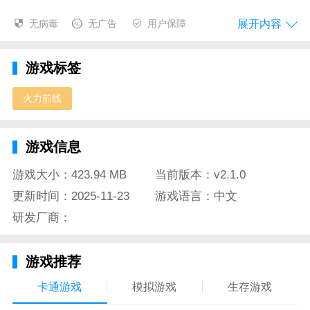
【多玩法变身机甲碾压丧尸】战车守护BOSS战不重样
展开内容
无病毒
无广告
用户保障
玩法超刺激;
游戏标签
多玩法变身机甲碾压丧尸生化危机战车守护BOSS战不
重样玩法超刺激
火力前线
纯D视角自由移动枪战手游《火力前线》无需联网也能
PK!
游戏信息
火力前线特色
游戏大小：423.94 MB
当前版本：v2.1.0
1、天梯竞技争霸赢海量奖励竞技模式多人匹配同台竞
更新时间：2025-11-23
游戏语言：中文
技力争天梯排位
研发厂商：
2、创新四大类枪械单体攻击AOE群攻特效多选择。
游戏推荐
3、增加日挑战活动奖励(话费耳机充电宝)
卡通游戏
模拟游戏
生存游戏
4、支持
玩家
决斗与朋友一起打单对单炮打