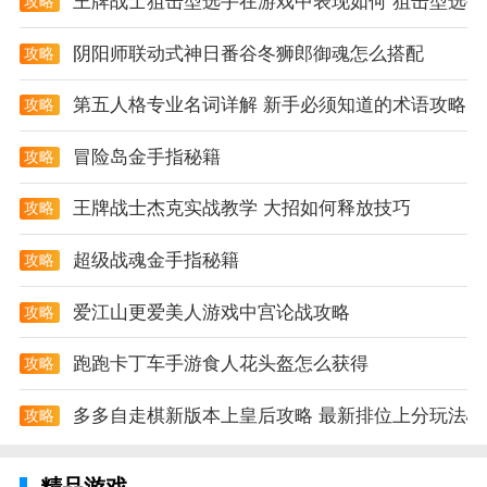
王牌战士狙击型选手在游戏中表现如何 狙击型选手
攻略
专属枪械改造激光火炮aoe群伤；无需联网立即pkv匹配
阴阳师联动式神日番谷冬狮郎御魂怎么搭配
攻略
连杀超神；
第五人格专业名词详解 新手必须知道的术语攻略
纯D视角自由移动枪战手游《火力前线》无需联网也能
攻略
PK!
冒险岛金手指秘籍
攻略
【纯D视角自由移动】纯D画面爆破血屏自由移动跳跃;
王牌战士杰克实战教学 大招如何释放技巧
攻略
【多玩法变身机甲碾压丧尸】战车守护BOSS战不重样
玩法超刺激;
超级战魂金手指秘籍
攻略
火力前线编辑心得
爱江山更爱美人游戏中宫论战攻略
攻略
【天梯竞技争霸赢海量奖励】竞技模式多人匹配同台竞
跑跑卡丁车手游食人花头盔怎么获得
攻略
技力争天梯排位;
排位赛模式和乱斗模式活动道具掉落优化
多多自走棋新版本上皇后攻略 最新排位上分玩法心
攻略
天梯无尽挑战超级boss生死对决！丰富的关卡等着你挑
战多样化的经典地图等着你探索
精品游戏