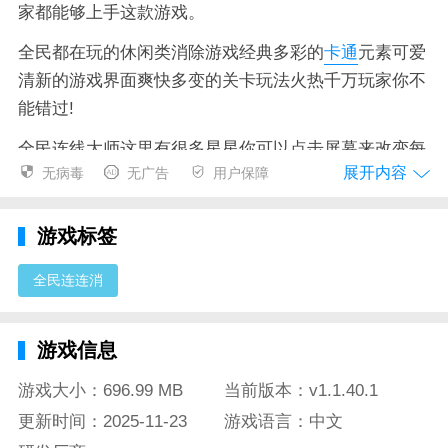
家都能够上手这款游戏。
全民都在玩的休闲类消除游戏经典多彩的
卡通
元素可爱
清新的游戏界面爽快多变的关卡玩法火热千万玩家你不
能错过!
全民连线大师这里有很多星星你可以点击屏幕来改变每
展开内容
无病毒
无广告
用户保障
个星星的方向
全民连连消优势
游戏标签
海量关卡每一关都有不同的游戏体验！
全民连连消
可以使用系统提供的道具可以帮助你打破僵局更快找到
相同的。
游戏信息
不断的合成手中的装备使战斗力更上一个阶梯完成多种
不同的探险。
游戏大小：696.99 MB
当前版本：v1.1.40.1
更新时间：2025-11-23
游戏语言：中文
采用前作三消玩法为你带来更多有趣的冒险还有公会以