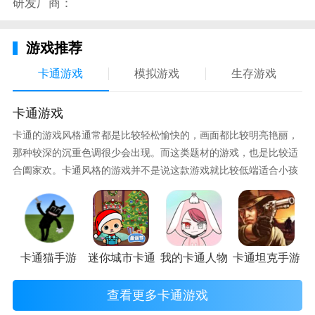
研发厂商：
及社交等全新的要素；
全民连连消说明
游戏推荐
感到不同关卡为你带来不同挑战惊喜会有全新的感受全
卡通游戏
模拟游戏
生存游戏
新的玩法。
简洁的游戏画面和丰富的色彩组成各种不同的单词感受
卡通游戏
刺激的视角体验。
卡通的游戏风格通常都是比较轻松愉快的，画面都比较明亮艳丽，
那种较深的沉重色调很少会出现。而这类题材的游戏，也是比较适
游戏的画面设置的非常有趣味全新的一笔画游戏给玩家
合阖家欢。卡通风格的游戏并不是说这款游戏就比较低端适合小孩
不一样的游戏乐趣
子玩，因为很多游戏厂商会故意把游戏中添加进入卡通元素，这也
发挥自己的想象力完成各种高难度的闯关任务游戏里面
可以说是一种勾起大家兴趣的手段！身边有好友能够在一起游戏的
有许多的障碍物出现
小伙伴，不妨来这里挑选一两款适合的游戏与好友分享这份快乐。
这里有非常多的星星每个星星的方向你都可以点击屏幕
卡通猫手游
迷你城市卡通医院手游
我的卡通人物手游
卡通坦克手游
进行改变
查看更多卡通游戏
提供的场景也非常丰富有趣每个场景都可以在上面自由