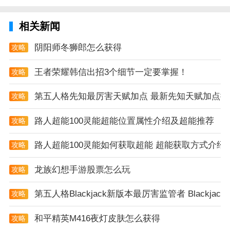
切换
全民连连消点评
相关新闻
1、不用网络连接不耗流量照样玩轻松快乐摸鱼一级
阴阳师冬狮郎怎么获得
攻略
棒。
王者荣耀韩信出招3个细节一定要掌握！
攻略
2、整个游戏玩法非常新颖有各种不同的关卡等着你去
体验
第五人格先知最厉害天赋加点 最新先知天赋加点推
攻略
3、超多关卡带你来玩游戏难度不断的提升中非常考验
路人超能100灵能超能位置属性介绍及超能推荐
攻略
玩家实力
路人超能100灵能如何获取超能 超能获取方式介绍
攻略
4、多样游戏关卡难度全息升级众多困难关卡等待玩家
挑战。
龙族幻想手游股票怎么玩
攻略
5、将所有获得来的星星进行设置这样可以更好的进行
第五人格Blackjack新版本最厉害监管者 Blackj
攻略
各种挑战
6、加入特色个人空间玩游戏获得的成就奖励和头衔在
和平精英M416夜灯皮肤怎么获得
攻略