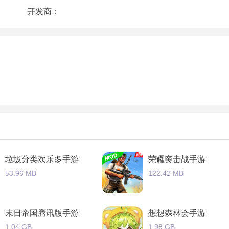
的玩法和体验这款游戏的内容是做得很不错的。
开发商：
可以沉浸在其中更好的享受游戏带来的精彩乐趣。
问题。
来不同的作战方式。
为真正的跑酷高手每个道具都很有意思注意收集到。
垃圾分类欢乐多手游
荣耀突击战手游
53.96 MB
122.42 MB
末日帝国腾讯版手游
想想森林会手游
1.04 GB
1.98 GB