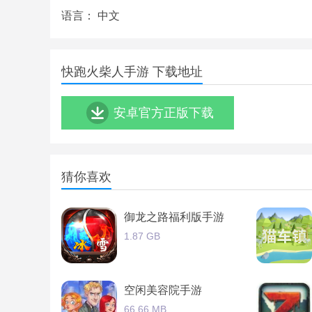
丰富的游戏关卡超级多的关卡将给你带来很多有趣
语言：
中文
游戏的画风简约清新带给玩家的视觉感受极好玩家
游戏的操作非常流畅完全不用担心卡顿或者掉帧的
快跑火柴人手游 下载地址
每次在闯关的时候还增加了很多新元素会给玩家带
安卓官方正版下载
玩家可以使用游戏中提供的道具和技能让火柴人成
猜你喜欢
御龙之路福利版手游
1.87 GB
空闲美容院手游
66.66 MB