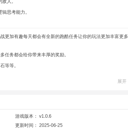
的敌人。
逻辑思考能力。
挑战更加有趣每天都会有全新的跑酷任务让你的玩法更加丰富更
更多任务都会给你带来丰厚的奖励。
钻石等等。
玩家喜爱和推崇。
展开
新颖的挑战让你玩法更加丰富。
时也提高了游戏的可玩度要注意在路上避开障碍物。
游戏版本：
v1.0.6
力会越来越大玩家需要面对的各种挑战也是一样。
更新时间：
2025-06-25