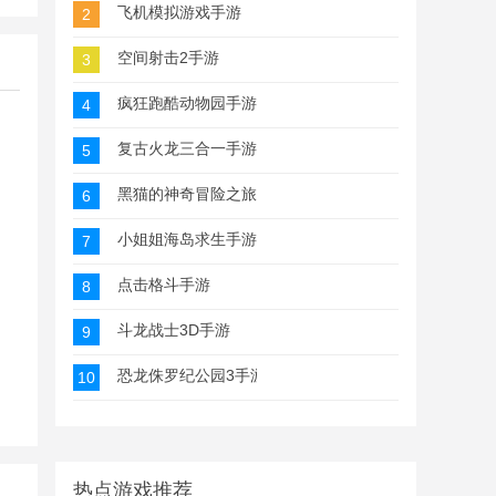
飞机模拟游戏手游
2
空间射击2手游
3
疯狂跑酷动物园手游
4
复古火龙三合一手游
5
黑猫的神奇冒险之旅手游
6
小姐姐海岛求生手游
7
点击格斗手游
8
斗龙战士3D手游
9
恐龙侏罗纪公园3手游
10
热点游戏推荐