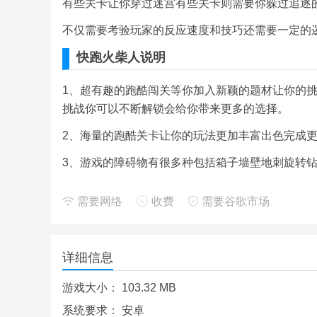
有些关卡让你穿过迷宫有些关卡则需要你躲过追逐
不仅需要考验玩家的反应速度和技巧还需要一定的
快跑火柴人说明
1、超有趣的跑酷闯关等你加入新颖的题材让你的
挑战你可以不断解锁会给你带来更多的选择。
2、海量的跑酷关卡让你的玩法更加丰富出色完成
3、游戏的障碍物有很多种包括箱子墙壁地刺旋转
4、精美细致的画面和可爱搞笑的风格让游戏备受
需要网络
收费
需要谷歌市场
5、更多趣味的跑酷模式自由选择会给你带来更多
快跑火柴人评价
详细信息
游戏的道路障碍进行了调整增加了游戏的趣味性同
游戏大小：
103.32 MB
随着关卡的不断往后难度会逐步的提升火箭炮的威
系统要求：
安卓