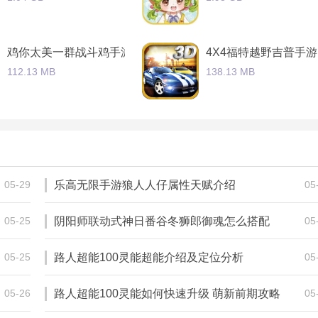
鸡你太美一群战斗鸡手游
4X4福特越野吉普手游
112.13 MB
138.13 MB
射击大作战2021手游
水果消消乐合成西瓜
1.89 GB
124.74 MB
05-29
乐高无限手游狼人人仔属性天赋介绍
05
05-25
阴阳师联动式神日番谷冬狮郎御魂怎么搭配
05
手解析
05-25
路人超能100灵能超能介绍及定位分析
05
05-26
路人超能100灵能如何快速升级 萌新前期攻略
05